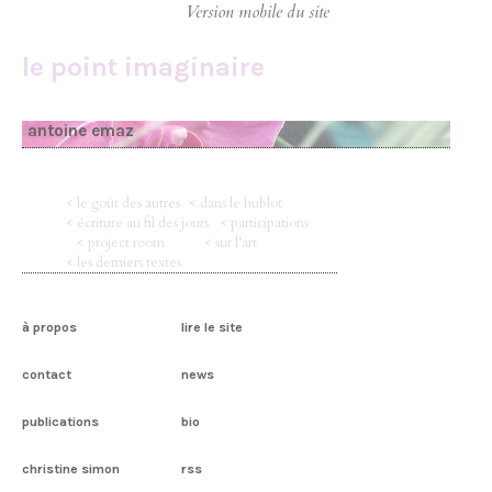
le point imaginaire
antoine emaz
< le goût des autres
< dans le hublot
< écriture au fil des jours
< participations
< project room
< sur l’art
< les derniers textes
à propos
lire le site
contact
news
publications
bio
christine simon
rss