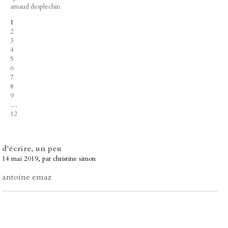
arnaud desplechin
1
2
3
4
5
6
7
8
9
…
12
d’écrire, un peu
14 mai 2019, par christine simon
antoine emaz