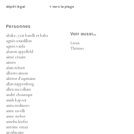
dépôt légal
< vers la plage
Personnes
Voir aussi…
abäke, yaïr barelli et baba
agnès sourdillon
Lieux
agnès varda
Thèmes
aharon appelfeld
aimé césaire
aimée
alain richert
alberto simon
aliénor d’aquitaine
allan ruppersberg
allen mccollum
andré chouraqui
anish kapoor
anita molinero
anne savelli
anne weber
anselm kiefer
antoine emaz
apothicaire