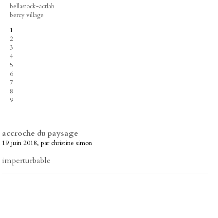
bellastock-actlab
bercy village
1
2
3
4
5
6
7
8
9
accroche du paysage
19 juin 2018, par christine simon
imperturbable