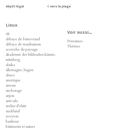
dépôt légal
< vers la plage
Lieux
Voir aussi…
6b
abbaye de fontevraud
Personnes
abbaye de maubuisson
Thèmes
accroche du paysage
akademie der bildenden künste,
nürnberg
alaska
allemagne, hagen
alsace
amérique
amour
anchorage
anjou
anri sala
atelier d’elstir
auckland
aveyron
banlieue
bâtiments et usines