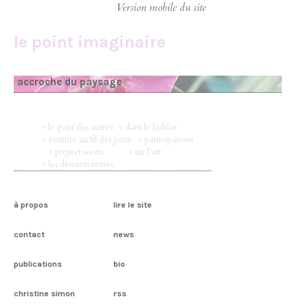
le point imaginaire
accroche du paysage
< le goût des autres
< dans le hublot
< écriture au fil des jours
< participations
< project room
< sur l’art
< les derniers textes
à propos
lire le site
contact
news
publications
bio
christine simon
rss