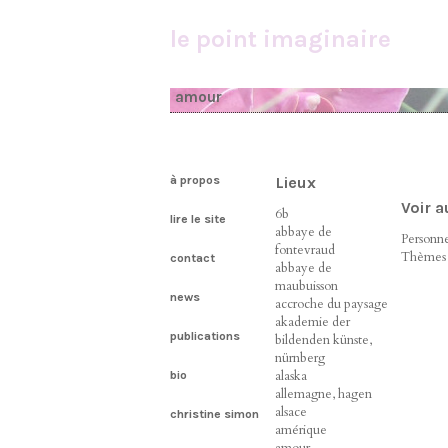
le point imaginaire
amour
à propos
Lieux
Voir 
6b
lire le site
abbaye de
Personn
fontevraud
Thèmes
contact
abbaye de
maubuisson
news
accroche du paysage
akademie der
publications
bildenden künste,
nürnberg
alaska
bio
allemagne, hagen
alsace
christine simon
amérique
amour