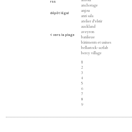
rss
anchorage
anjou
dépôt légal
anri sala
atelier d’elstir
auckland
aveyron
< vers la plage
banlieue
bâtiments et usines
bellastock-actlab
bercy village
1
2
3
4
5
6
7
8
9