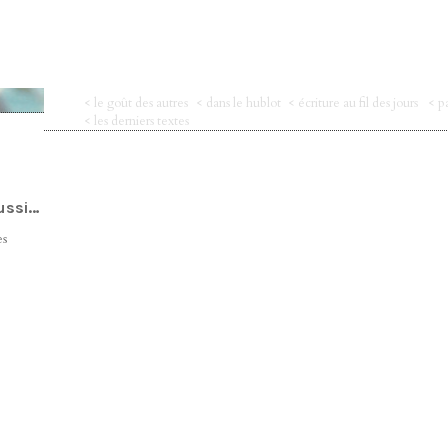
< le goût des autres
< dans le hublot
< écriture au fil des jours
< p
< les derniers textes
aussi…
es