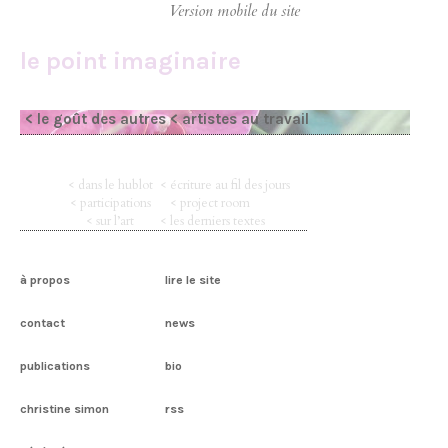
le point imaginaire
< le goût des autres
< artistes au travail
< dans le hublot
< écriture au fil des jours
< participations
< project room
< sur l’art
< les derniers textes
à propos
lire le site
contact
news
publications
bio
christine simon
rss