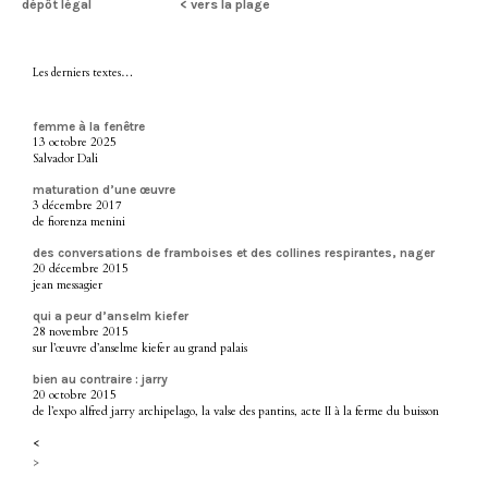
dépôt légal
< vers la plage
Les derniers textes…
femme à la fenêtre
13 octobre 2025
Salvador Dali
maturation d’une œuvre
3 décembre 2017
de fiorenza menini
des conversations de framboises et des collines respirantes, nager
20 décembre 2015
jean messagier
qui a peur d’anselm kiefer
28 novembre 2015
sur l’œuvre d’anselme kiefer au grand palais
bien au contraire : jarry
20 octobre 2015
de l’expo alfred jarry archipelago, la valse des pantins, acte II à la ferme du buisson
<
>